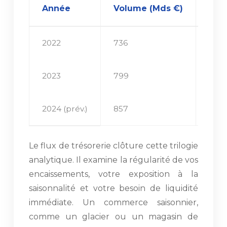
Année
Volume (Mds €)
Cro
2022
736
11,1%
2023
799
8,5%
2024 (prév.)
857
7,3%
Le flux de trésorerie clôture cette trilogie
analytique. Il examine la régularité de vos
encaissements, votre exposition à la
saisonnalité et votre besoin de liquidité
immédiate. Un commerce saisonnier,
comme un glacier ou un magasin de